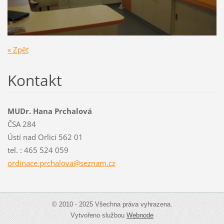
« Zpět
Kontakt
MUDr. Hana Prchalová
ČSA 284
Ústí nad Orlicí 562 01
tel. : 465 524 059
ordinace
.prchalo
va@sezna
m.cz
© 2010 - 2025 Všechna práva vyhrazena.
Vytvořeno službou
Webnode