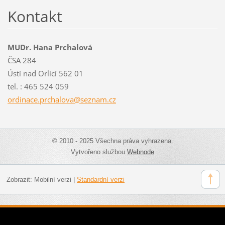
Kontakt
MUDr. Hana Prchalová
ČSA 284
Ústí nad Orlicí 562 01
tel. : 465 524 059
ordinace
.prchalo
va@sezna
m.cz
© 2010 - 2025 Všechna práva vyhrazena.
Vytvořeno službou
Webnode
Zobrazit:
Mobilní verzi
|
Standardní verzi